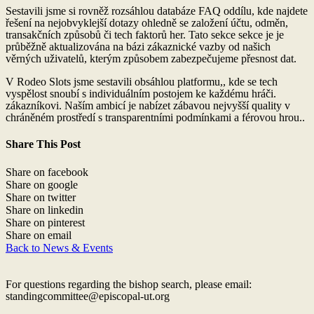
Sestavili jsme si rovněž rozsáhlou databáze FAQ oddílu, kde najdete
řešení na nejobvyklejší dotazy ohledně se založení účtu, odměn,
transakčních způsobů či tech faktorů her. Tato sekce sekce je je
průběžně aktualizována na bázi zákaznické vazby od našich
věrných uživatelů, kterým způsobem zabezpečujeme přesnost dat.
V Rodeo Slots jsme sestavili obsáhlou platformu,, kde se tech
vyspělost snoubí s individuálním postojem ke každému hráči.
zákazníkovi. Naším ambicí je nabízet zábavou nejvyšší quality v
chráněném prostředí s transparentními podmínkami a férovou hrou..
Share This Post
Share on facebook
Share on google
Share on twitter
Share on linkedin
Share on pinterest
Share on email
Back to News & Events
For questions regarding the bishop search, please email:
standingcommittee@episcopal-ut.org