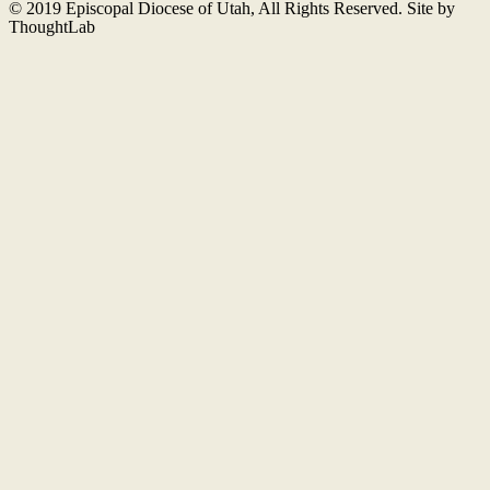
© 2019 Episcopal Diocese of Utah, All Rights Reserved. Site by
ThoughtLab