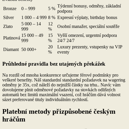
Týdenní bonusy, odměny, základní
Bronze
0 – 999
5 %
podpora
Silver
1 000 – 4 999
8 %
Expresní výplaty, birthday bonus
5 000 – 14
12
Zlato
Osobní manažer, speciální soutěže
999
%
15 000 – 49
15
Vyšší omezení, urgentní podpora
Platinová
999
%
24/7 24/7
20
Luxury prezenty, vstupenky na VIP
Diamant
50 000+
%
eventy
Průhledné pravidla bez utajených překážek
Na rozdíl od mnoha konkurence určujeme férové podmínky pro
veškeré benefity. Náš standardní standardní požadavek na wagering
odměny je 35x, což náleží do nejnižší částky na trhu.. Navíc vám
dovolujeme plnit odměnové požadavky na stovkách odlišných
automatů bez limitů maximální vsazení, což hráčům dává volnost
sázet preferované tituly individuálním rychlostí.
Platební metody přizpůsobené českým
hráčům