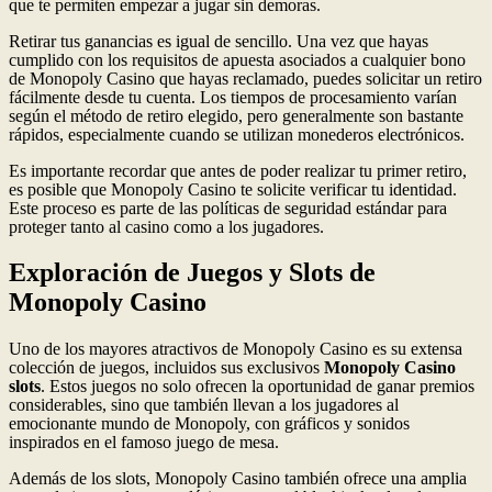
que te permiten empezar a jugar sin demoras.
Retirar tus ganancias es igual de sencillo. Una vez que hayas
cumplido con los requisitos de apuesta asociados a cualquier bono
de Monopoly Casino que hayas reclamado, puedes solicitar un retiro
fácilmente desde tu cuenta. Los tiempos de procesamiento varían
según el método de retiro elegido, pero generalmente son bastante
rápidos, especialmente cuando se utilizan monederos electrónicos.
Es importante recordar que antes de poder realizar tu primer retiro,
es posible que Monopoly Casino te solicite verificar tu identidad.
Este proceso es parte de las políticas de seguridad estándar para
proteger tanto al casino como a los jugadores.
Exploración de Juegos y Slots de
Monopoly Casino
Uno de los mayores atractivos de Monopoly Casino es su extensa
colección de juegos, incluidos sus exclusivos
Monopoly Casino
slots
. Estos juegos no solo ofrecen la oportunidad de ganar premios
considerables, sino que también llevan a los jugadores al
emocionante mundo de Monopoly, con gráficos y sonidos
inspirados en el famoso juego de mesa.
Además de los slots, Monopoly Casino también ofrece una amplia