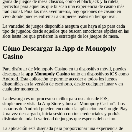
gama de juegos de mesa clásicos, como el blackjack y la ruleta,
perfectos para aquellos que buscan una experiencia de casino más
tradicional. Para los más aventureros, hay opciones de casino en
vivo donde puedes enfrentar a crupieres reales en tiempo real.
La variedad de juegos disponible asegura que haya algo para cada
tipo de jugador, desde aquellos que buscan emociones rápidas en las
slots hasta los que prefieren la estrategia de los juegos de mesa.
Cómo Descargar la App de Monopoly
Casino
Para disfrutar de Monopoly Casino en tu dispositivo móvil, puedes
descargar la
app Monopoly Casino
tanto en dispositivos iOS como
Android. Esta aplicación te permite acceder a todos los juegos
disponibles en la versión de escritorio, desde cualquier lugar y en
cualquier momento.
La descarga es un proceso sencillo: para usuarios de iOS,
simplemente visita la App Store y busca “Monopoly Casino”. Los
usuarios de Android pueden encontrar la aplicación en Google Play.
Una vez descargada, inicia sesión con tus credenciales y podrás
disfrutar de toda la variedad de juegos que esperas del casino.
La aplicación está diseñada para proporcionar una experiencia de