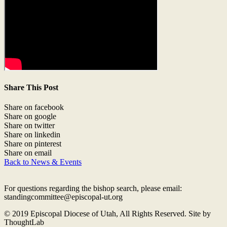
Share This Post
Share on facebook
Share on google
Share on twitter
Share on linkedin
Share on pinterest
Share on email
Back to News & Events
For questions regarding the bishop search, please email:
standingcommittee@episcopal-ut.org
© 2019 Episcopal Diocese of Utah, All Rights Reserved. Site by
ThoughtLab