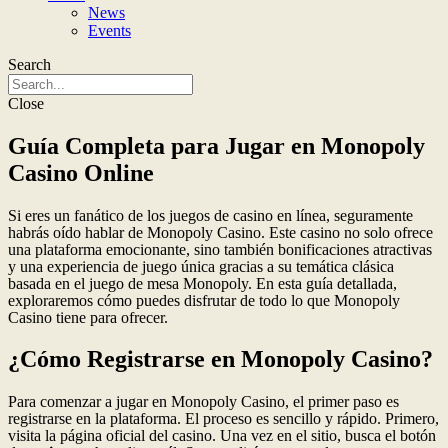
News
Events
Search
Close
Guía Completa para Jugar en Monopoly
Casino Online
Si eres un fanático de los juegos de casino en línea, seguramente
habrás oído hablar de Monopoly Casino. Este casino no solo ofrece
una plataforma emocionante, sino también bonificaciones atractivas
y una experiencia de juego única gracias a su temática clásica
basada en el juego de mesa Monopoly. En esta guía detallada,
exploraremos cómo puedes disfrutar de todo lo que Monopoly
Casino tiene para ofrecer.
¿Cómo Registrarse en Monopoly Casino?
Para comenzar a jugar en Monopoly Casino, el primer paso es
registrarse en la plataforma. El proceso es sencillo y rápido. Primero,
visita la página oficial del casino. Una vez en el sitio, busca el botón