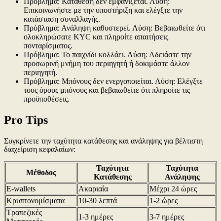
Πρόβλημα: Κατάθεση δεν εμφανίζεται. Λύση:
Επικοινωνήστε με την υποστήριξη και ελέγξτε την
κατάσταση συναλλαγής.
Πρόβλημα: Ανάληψη καθυστερεί. Λύση: Βεβαιωθείτε ότι
ολοκληρώσατε KYC και πληροίτε απαιτήσεις
πονταρίσματος.
Πρόβλημα: Το παιχνίδι κολλάει. Λύση: Αδειάστε την
προσωρινή μνήμη του περιηγητή ή δοκιμάστε άλλον
περιηγητή.
Πρόβλημα: Μπόνους δεν ενεργοποιείται. Λύση: Ελέγξτε
τους όρους μπόνους και βεβαιωθείτε ότι πληροίτε τις
προϋποθέσεις.
Pro Tips
Συγκρίνετε την ταχύτητα κατάθεσης και ανάληψης για βέλτιστη
διαχείριση κεφαλαίων:
Ταχύτητα
Ταχύτητα
Μέθοδος
Κατάθεσης
Ανάληψης
E-wallets
Ακαριαία
Μέχρι 24 ώρες
Κρυπτονομίσματα
10-30 λεπτά
1-2 ώρες
Τραπεζικές
1-3 ημέρες
3-7 ημέρες