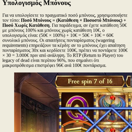
Υπολογισμός Μπόνους
Για να υπολογίσετε το πραγματικό ποσό μπόνους, χρησιμοποιήστε
τον τύπο:
Ποσό Μπόνους = (Κατάθεση × Ποσοστό Μπόνους) +
Ποσό Χωρίς Κατάθεση
. Για παράδειγμα, αν έχετε κατάθεση 50€
με μπόνους 100% και μπόνους χωρίς κατάθεση 10€, ο
υπολογισμός είναι: (50€ × 100%) + 10€ = 50€ + 10€ = 60€
συνολικό μπόνους. Οι απαιτήσεις πονταρίσματος (wagering
requirements) επηρεάζουν τα κέρδη: αν το μπόνους έχει απαίτηση
πονταρίσματος 30x και κερδίσετε 100€, πρέπει να ποντάρετε 100€
× 30 = 3.000€ πριν από ανάληψη. Το RTP (Return to Player) του
legacy of dead είναι περίπου 96%, που σημαίνει ότι
μακροπρόθεσμα επιστρέφει 96€ ανά 100€ ποντάρισμα.