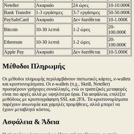
Neteller
Ακαριαίο
24 ώρες
10-10.000€
Bank Transfer
1-3 εργάσιμες
3-7 εργάσιμες
50-50.000€
PaySafeCard
Ακαριαίο
Δεν διατίθεται
10-1.000€
20-
Bitcoin
10-30 λεπτά
1-2 ώρες
100.000€
20-
Ethereum
10-30 λεπτά
1-2 ώρες
100.000€
Apple Pay
Ακαριαίο
Δεν διατίθεται
10-5.000€
Μέθοδοι Πληρωμής
Οι μέθοδοι πληρωμής περιλαμβάνουν πιστωτικές κάρτες, e-wallets
και κρυπτονομίσματα. Οι e-wallets (π.χ., Skrill, Neteller)
προσφέρουν γρήγορες συναλλαγές, ενώ οι τραπεζικές μεταφορές
είναι πιο αργές αλλά με υψηλότερα όρια. Για ασφάλεια, επιλέξτε
μεθόδους με κρυπτογράφηση SSL και 2FA. Τα κρυπτονομίσματα
παρέχουν ανωνυμία και χαμηλές προμήθειες, αλλά μπορεί να
έχουν μεταβλητό κόστος.
Ασφάλεια & Άδεια