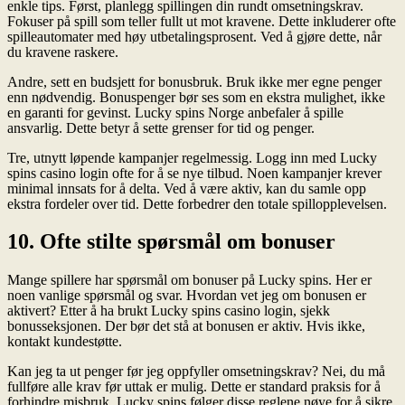
enkle tips. Først, planlegg spillingen din rundt omsetningskrav.
Fokuser på spill som teller fullt ut mot kravene. Dette inkluderer ofte
spilleautomater med høy utbetalingsprosent. Ved å gjøre dette, når
du kravene raskere.
Andre, sett en budsjett for bonusbruk. Bruk ikke mer egne penger
enn nødvendig. Bonuspenger bør ses som en ekstra mulighet, ikke
en garanti for gevinst. Lucky spins Norge anbefaler å spille
ansvarlig. Dette betyr å sette grenser for tid og penger.
Tre, utnytt løpende kampanjer regelmessig. Logg inn med Lucky
spins casino login ofte for å se nye tilbud. Noen kampanjer krever
minimal innsats for å delta. Ved å være aktiv, kan du samle opp
ekstra fordeler over tid. Dette forbedrer den totale spillopplevelsen.
10. Ofte stilte spørsmål om bonuser
Mange spillere har spørsmål om bonuser på Lucky spins. Her er
noen vanlige spørsmål og svar. Hvordan vet jeg om bonusen er
aktivert? Etter å ha brukt Lucky spins casino login, sjekk
bonusseksjonen. Der bør det stå at bonusen er aktiv. Hvis ikke,
kontakt kundestøtte.
Kan jeg ta ut penger før jeg oppfyller omsetningskrav? Nei, du må
fullføre alle krav før uttak er mulig. Dette er standard praksis for å
forhindre misbruk. Lucky spins følger disse reglene nøye for å sikre