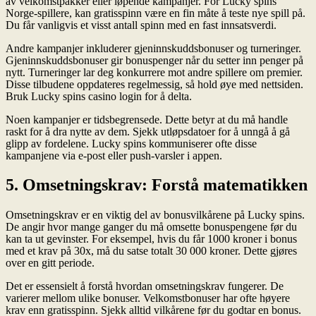
av velkomstpakker eller løpende kampanjer. For Lucky spins
Norge-spillere, kan gratisspinn være en fin måte å teste nye spill på.
Du får vanligvis et visst antall spinn med en fast innsatsverdi.
Andre kampanjer inkluderer gjeninnskuddsbonuser og turneringer.
Gjeninnskuddsbonuser gir bonuspenger når du setter inn penger på
nytt. Turneringer lar deg konkurrere mot andre spillere om premier.
Disse tilbudene oppdateres regelmessig, så hold øye med nettsiden.
Bruk Lucky spins casino login for å delta.
Noen kampanjer er tidsbegrensede. Dette betyr at du må handle
raskt for å dra nytte av dem. Sjekk utløpsdatoer for å unngå å gå
glipp av fordelene. Lucky spins kommuniserer ofte disse
kampanjene via e-post eller push-varsler i appen.
5. Omsetningskrav: Forstå matematikken
Omsetningskrav er en viktig del av bonusvilkårene på Lucky spins.
De angir hvor mange ganger du må omsette bonuspengene før du
kan ta ut gevinster. For eksempel, hvis du får 1000 kroner i bonus
med et krav på 30x, må du satse totalt 30 000 kroner. Dette gjøres
over en gitt periode.
Det er essensielt å forstå hvordan omsetningskrav fungerer. De
varierer mellom ulike bonuser. Velkomstbonuser har ofte høyere
krav enn gratisspinn. Sjekk alltid vilkårene før du godtar en bonus.