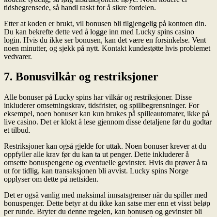
tidsbegrensede, så handl raskt for å sikre fordelen.
Etter at koden er brukt, vil bonusen bli tilgjengelig på kontoen din.
Du kan bekrefte dette ved å logge inn med Lucky spins casino
login. Hvis du ikke ser bonusen, kan det være en forsinkelse. Vent
noen minutter, og sjekk på nytt. Kontakt kundestøtte hvis problemet
vedvarer.
7. Bonusvilkår og restriksjoner
Alle bonuser på Lucky spins har vilkår og restriksjoner. Disse
inkluderer omsetningskrav, tidsfrister, og spillbegrensninger. For
eksempel, noen bonuser kan kun brukes på spilleautomater, ikke på
live casino. Det er klokt å lese gjennom disse detaljene før du godtar
et tilbud.
Restriksjoner kan også gjelde for uttak. Noen bonuser krever at du
oppfyller alle krav før du kan ta ut penger. Dette inkluderer å
omsette bonuspengene og eventuelle gevinster. Hvis du prøver å ta
ut for tidlig, kan transaksjonen bli avvist. Lucky spins Norge
opplyser om dette på nettsiden.
Det er også vanlig med maksimal innsatsgrenser når du spiller med
bonuspenger. Dette betyr at du ikke kan satse mer enn et visst beløp
per runde. Bryter du denne regelen, kan bonusen og gevinster bli