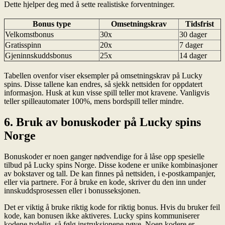
Dette hjelper deg med å sette realistiske forventninger.
Bonus type
Omsetningskrav
Tidsfrist
Velkomstbonus
30x
30 dager
Gratisspinn
20x
7 dager
Gjeninnskuddsbonus
25x
14 dager
Tabellen ovenfor viser eksempler på omsetningskrav på Lucky
spins. Disse tallene kan endres, så sjekk nettsiden for oppdatert
informasjon. Husk at kun visse spill teller mot kravene. Vanligvis
teller spilleautomater 100%, mens bordspill teller mindre.
6. Bruk av bonuskoder på Lucky spins
Norge
Bonuskoder er noen ganger nødvendige for å låse opp spesielle
tilbud på Lucky spins Norge. Disse kodene er unike kombinasjoner
av bokstaver og tall. De kan finnes på nettsiden, i e-postkampanjer,
eller via partnere. For å bruke en kode, skriver du den inn under
innskuddsprosessen eller i bonusseksjonen.
Det er viktig å bruke riktig kode for riktig bonus. Hvis du bruker feil
kode, kan bonusen ikke aktiveres. Lucky spins kommuniserer
kodene tydelig, så følg instruksjonene nøye. Noen kodere er