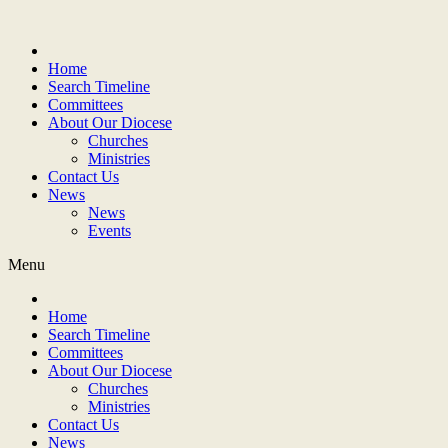
Home
Search Timeline
Committees
About Our Diocese
Churches
Ministries
Contact Us
News
News
Events
Menu
Home
Search Timeline
Committees
About Our Diocese
Churches
Ministries
Contact Us
News