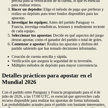
precisa para la verificación de tu cuenta, lo que es esencial
para realizar retiros.
Hacer un depósito:
Elige el método de pago que prefieras y
realiza un depósito para tener fondos disponibles para tus
apuestas.
Investigar los equipos:
Antes del partido Paraguay vs
Francia, investiga estadísticas, lesiones y rendimiento reciente
de cada equipo.
Seleccionar tus apuestas:
Decide en qué aspectos del juego
deseas apostar, como el ganador del partido o total de goles.
Comenzar a apostar:
Realiza tus apuestas y disfruta del
partido sabiendo que has tomado decisiones informadas.
Creación de cuenta sencilla y rápida.
Verificación que asegura la seguridad de tu inversión.
Múltiples métodos de depósito para mayor conveniencia.
Detalles prácticos para apostar en el
Mundial 2026
Con el partido entre Paraguay y Francia programado para el 4 de
julio de 2026, a las 17:00 UTC, es esencial que aproveches cada
recurso disponible para realizar tus apuestas de forma informada.
Las probabilidades actuales para el partido son bastante interesantes,