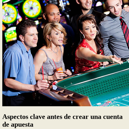
Aspectos clave antes de crear una cuenta
de apuesta