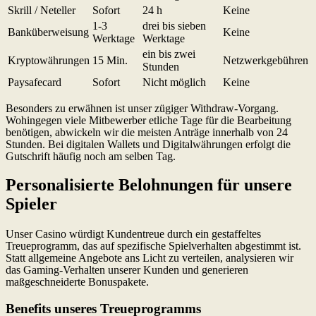
Skrill / Neteller
Sofort
24 h
Keine
1-3
drei bis sieben
Banküberweisung
Keine
Werktage
Werktage
ein bis zwei
Kryptowährungen
15 Min.
Netzwerkgebühren
Stunden
Paysafecard
Sofort
Nicht möglich
Keine
Besonders zu erwähnen ist unser zügiger Withdraw-Vorgang.
Wohingegen viele Mitbewerber etliche Tage für die Bearbeitung
benötigen, abwickeln wir die meisten Anträge innerhalb von 24
Stunden. Bei digitalen Wallets und Digitalwährungen erfolgt die
Gutschrift häufig noch am selben Tag.
Personalisierte Belohnungen für unsere
Spieler
Unser Casino würdigt Kundentreue durch ein gestaffeltes
Treueprogramm, das auf spezifische Spielverhalten abgestimmt ist.
Statt allgemeine Angebote ans Licht zu verteilen, analysieren wir
das Gaming-Verhalten unserer Kunden und generieren
maßgeschneiderte Bonuspakete.
Benefits unseres Treueprogramms