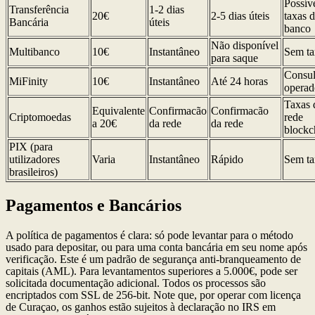
Possív
Transferência
1-2 dias
20€
2-5 dias úteis
taxas 
Bancária
úteis
banco
Não disponível
Multibanco
10€
Instantâneo
Sem ta
para saque
Consul
MiFinity
10€
Instantâneo
Até 24 horas
operad
Taxas 
Equivalente
Confirmacão
Confirmacão
Criptomoedas
rede
a 20€
da rede
da rede
blockc
PIX (para
utilizadores
Varia
Instantâneo
Rápido
Sem ta
brasileiros)
Pagamentos e Bancários
A política de pagamentos é clara: só pode levantar para o método
usado para depositar, ou para uma conta bancária em seu nome após
verificação. Este é um padrão de segurança anti-branqueamento de
capitais (AML). Para levantamentos superiores a 5.000€, pode ser
solicitada documentação adicional. Todos os processos são
encriptados com SSL de 256-bit. Note que, por operar com licença
de Curaçao, os ganhos estão sujeitos à declaração no IRS em