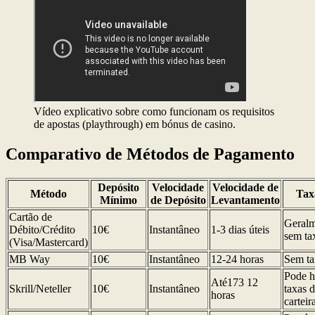
Vídeo explicativo sobre como funcionam os requisitos
de apostas (playthrough) em bónus de casino.
Comparativo de Métodos de Pagamento
Depósito
Velocidade
Velocidade de
Método
Tax
Mínimo
de Depósito
Levantamento
Cartão de
Geralm
Débito/Crédito
10€
Instantâneo
1-3 dias úteis
sem ta
(Visa/Mastercard)
MB Way
10€
Instantâneo
12-24 horas
Sem ta
Pode h
Até173 12
Skrill/Neteller
10€
Instantâneo
taxas 
horas
carteir