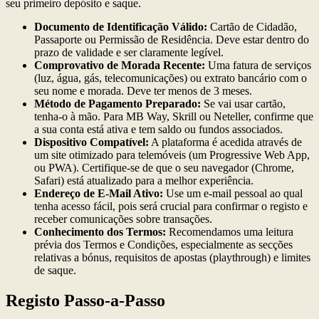
seu primeiro depósito e saque.
Documento de Identificação Válido:
Cartão de Cidadão,
Passaporte ou Permissão de Residência. Deve estar dentro do
prazo de validade e ser claramente legível.
Comprovativo de Morada Recente:
Uma fatura de serviços
(luz, água, gás, telecomunicações) ou extrato bancário com o
seu nome e morada. Deve ter menos de 3 meses.
Método de Pagamento Preparado:
Se vai usar cartão,
tenha-o à mão. Para MB Way, Skrill ou Neteller, confirme que
a sua conta está ativa e tem saldo ou fundos associados.
Dispositivo Compatível:
A plataforma é acedida através de
um site otimizado para telemóveis (um Progressive Web App,
ou PWA). Certifique-se de que o seu navegador (Chrome,
Safari) está atualizado para a melhor experiência.
Endereço de E-Mail Ativo:
Use um e-mail pessoal ao qual
tenha acesso fácil, pois será crucial para confirmar o registo e
receber comunicações sobre transações.
Conhecimento dos Termos:
Recomendamos uma leitura
prévia dos Termos e Condições, especialmente as secções
relativas a bónus, requisitos de apostas (playthrough) e limites
de saque.
Registo Passo-a-Passo