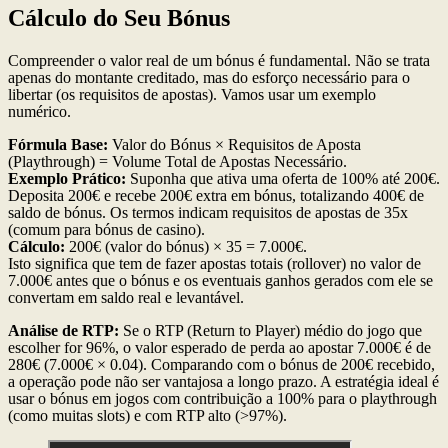
Cálculo do Seu Bónus
Compreender o valor real de um bónus é fundamental. Não se trata
apenas do montante creditado, mas do esforço necessário para o
libertar (os requisitos de apostas). Vamos usar um exemplo
numérico.
Fórmula Base:
Valor do Bónus × Requisitos de Aposta
(Playthrough) = Volume Total de Apostas Necessário.
Exemplo Prático:
Suponha que ativa uma oferta de 100% até 200€.
Deposita 200€ e recebe 200€ extra em bónus, totalizando 400€ de
saldo de bónus. Os termos indicam requisitos de apostas de 35x
(comum para bónus de casino).
Cálculo:
200€ (valor do bónus) × 35 = 7.000€.
Isto significa que tem de fazer apostas totais (rollover) no valor de
7.000€ antes que o bónus e os eventuais ganhos gerados com ele se
convertam em saldo real e levantável.
Análise de RTP:
Se o RTP (Return to Player) médio do jogo que
escolher for 96%, o valor esperado de perda ao apostar 7.000€ é de
280€ (7.000€ × 0.04). Comparando com o bónus de 200€ recebido,
a operação pode não ser vantajosa a longo prazo. A estratégia ideal é
usar o bónus em jogos com contribuição a 100% para o playthrough
(como muitas slots) e com RTP alto (>97%).