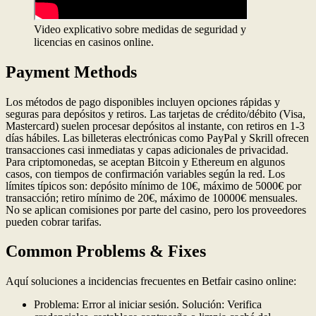
Video explicativo sobre medidas de seguridad y
licencias en casinos online.
Payment Methods
Los métodos de pago disponibles incluyen opciones rápidas y
seguras para depósitos y retiros. Las tarjetas de crédito/débito (Visa,
Mastercard) suelen procesar depósitos al instante, con retiros en 1-3
días hábiles. Las billeteras electrónicas como PayPal y Skrill ofrecen
transacciones casi inmediatas y capas adicionales de privacidad.
Para criptomonedas, se aceptan Bitcoin y Ethereum en algunos
casos, con tiempos de confirmación variables según la red. Los
límites típicos son: depósito mínimo de 10€, máximo de 5000€ por
transacción; retiro mínimo de 20€, máximo de 10000€ mensuales.
No se aplican comisiones por parte del casino, pero los proveedores
pueden cobrar tarifas.
Common Problems & Fixes
Aquí soluciones a incidencias frecuentes en Betfair casino online:
Problema: Error al iniciar sesión. Solución: Verifica