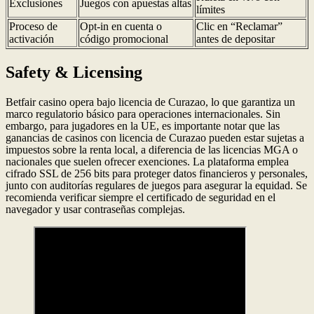
Exclusiones
Juegos con apuestas altas
límites
Proceso de
Opt-in en cuenta o
Clic en “Reclamar”
activación
código promocional
antes de depositar
Safety & Licensing
Betfair casino opera bajo licencia de Curazao, lo que garantiza un
marco regulatorio básico para operaciones internacionales. Sin
embargo, para jugadores en la UE, es importante notar que las
ganancias de casinos con licencia de Curazao pueden estar sujetas a
impuestos sobre la renta local, a diferencia de las licencias MGA o
nacionales que suelen ofrecer exenciones. La plataforma emplea
cifrado SSL de 256 bits para proteger datos financieros y personales,
junto con auditorías regulares de juegos para asegurar la equidad. Se
recomienda verificar siempre el certificado de seguridad en el
navegador y usar contraseñas complejas.