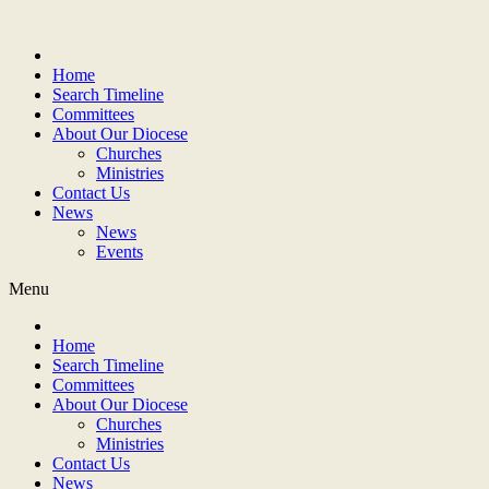
Home
Search Timeline
Committees
About Our Diocese
Churches
Ministries
Contact Us
News
News
Events
Menu
Home
Search Timeline
Committees
About Our Diocese
Churches
Ministries
Contact Us
News