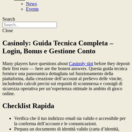
News
Events
Search
Close
Casinoly: Guida Tecnica Completa –
Login, Bonus e Gestione Conto
Many players have questions about
Casinoly slot
before they deposit
their first euro — here are the honest answers. Questa guida tecnica
fornisce una panoramica dettagliata sul funzionamento della
piattaforma, dalla creazione dell’account al prelievo delle vincite,
includendo calcoli precisi sui requisiti di scommessa e consigli di
sicurezza operativa per un’esperienza ottimale in ambito di gioco
online.
Checklist Rapida
Verifica che il tuo indirizzo email sia valido e accessibile per
la conferma dell’account e le comunicazioni.
Prepara un documento di identità valido (carta d’identità,