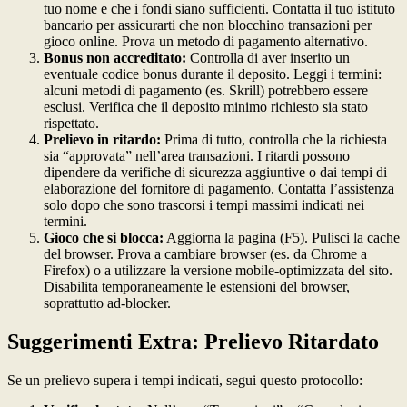
tuo nome e che i fondi siano sufficienti. Contatta il tuo istituto
bancario per assicurarti che non blocchino transazioni per
gioco online. Prova un metodo di pagamento alternativo.
Bonus non accreditato:
Controlla di aver inserito un
eventuale codice bonus durante il deposito. Leggi i termini:
alcuni metodi di pagamento (es. Skrill) potrebbero essere
esclusi. Verifica che il deposito minimo richiesto sia stato
rispettato.
Prelievo in ritardo:
Prima di tutto, controlla che la richiesta
sia “approvata” nell’area transazioni. I ritardi possono
dipendere da verifiche di sicurezza aggiuntive o dai tempi di
elaborazione del fornitore di pagamento. Contatta l’assistenza
solo dopo che sono trascorsi i tempi massimi indicati nei
termini.
Gioco che si blocca:
Aggiorna la pagina (F5). Pulisci la cache
del browser. Prova a cambiare browser (es. da Chrome a
Firefox) o a utilizzare la versione mobile-optimizzata del sito.
Disabilita temporaneamente le estensioni del browser,
soprattutto ad-blocker.
Suggerimenti Extra: Prelievo Ritardato
Se un prelievo supera i tempi indicati, segui questo protocollo: